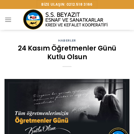
Skip
BIZE ULAŞIN: 0212.518 3166
to
content
HABERLER
24 Kasım Öğretmenler Günü
Kutlu Olsun