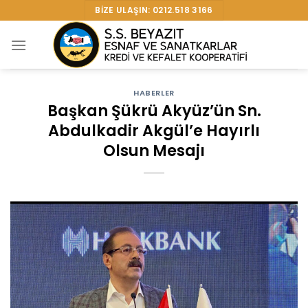
Skip
BIZE ULAŞIN: 0212.518 3166
to
content
HABERLER
Başkan Şükrü Akyüz’ün Sn.
Abdulkadir Akgül’e Hayırlı
Olsun Mesajı