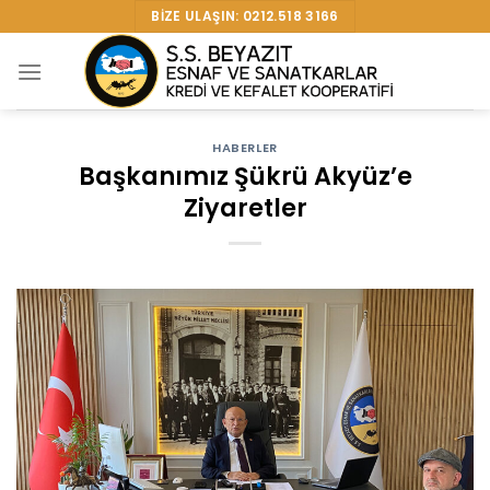
Skip
BIZE ULAŞIN: 0212.518 3166
to
content
HABERLER
Başkanımız Şükrü Akyüz’e
Ziyaretler