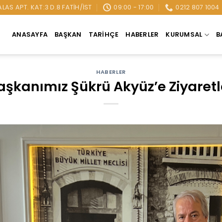
AS APT. KAT:3 D.8 FATIH/İST
09:00 - 17:00
0212 807 1004
ANASAYFA
BAŞKAN
TARIHÇE
HABERLER
KURUMSAL
B
HABERLER
aşkanımız Şükrü Akyüz’e Ziyaretl