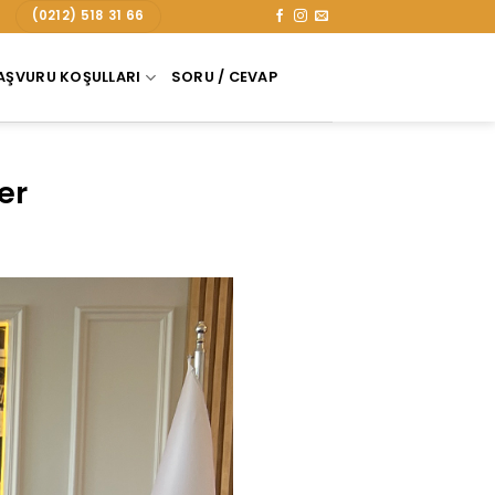
(0212) 518 31 66
AŞVURU KOŞULLARI
SORU / CEVAP
er