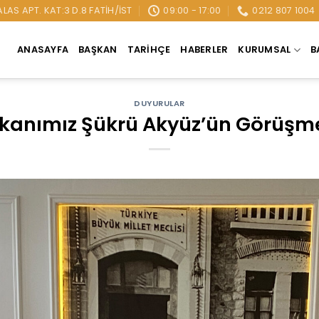
AS APT. KAT:3 D.8 FATIH/İST
09:00 - 17:00
0212 807 1004
ANASAYFA
BAŞKAN
TARIHÇE
HABERLER
KURUMSAL
B
DUYURULAR
kanımız Şükrü Akyüz’ün Görüşme