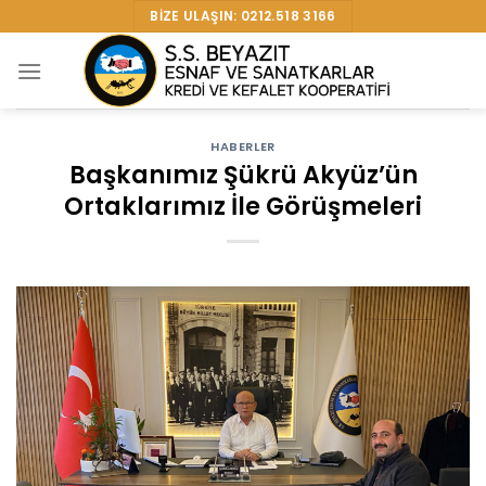
Skip
BIZE ULAŞIN: 0212.518 3166
to
content
HABERLER
Başkanımız Şükrü Akyüz’ün
Ortaklarımız İle Görüşmeleri