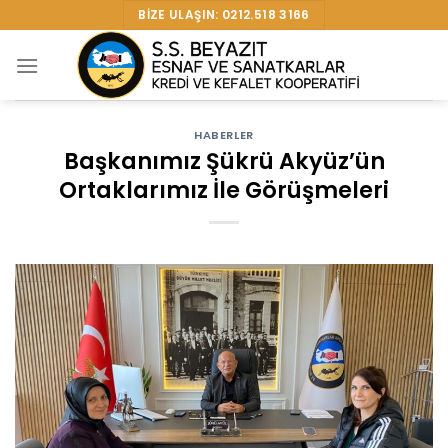
Skip
BIZE ULAŞIN: 0212.518 3166
to
content
HABERLER
Başkanımız Şükrü Akyüz’ün
Ortaklarımız İle Görüşmeleri