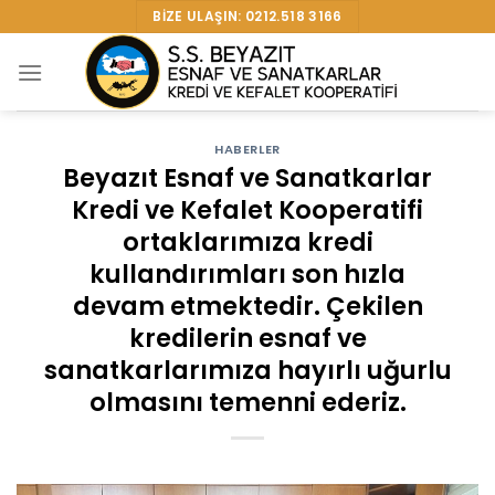
Skip
BIZE ULAŞIN: 0212.518 3166
to
content
HABERLER
Beyazıt Esnaf ve Sanatkarlar
Kredi ve Kefalet Kooperatifi
ortaklarımıza kredi
kullandırımları son hızla
devam etmektedir. Çekilen
kredilerin esnaf ve
sanatkarlarımıza hayırlı uğurlu
olmasını temenni ederiz.